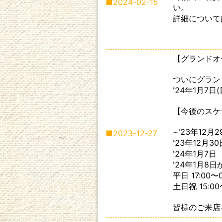
■
2024-02-15
い。
詳細について
【グランドオ
ついにグラン
'24年1月7
【今後のスケ
~'23年12月
■
2023-12-27
'23年12月
'24年1月7日
'24年1月8
平日 17:00〜0
土日祝 15:00
皆様のご来店