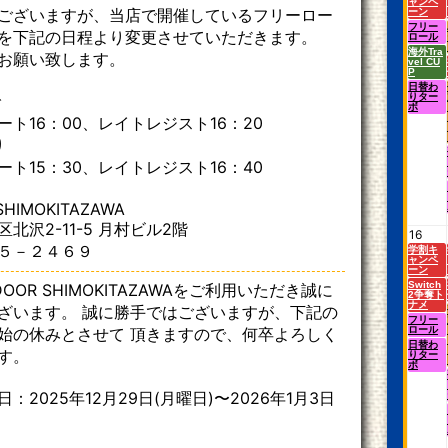
ャンペ
ございますが、当店で開催しているフリーロー
ーン
フリー
を下記の日程より変更させていただきます。
ロール
海外Tra
お願い致します。
vel CU
P
日替わ
で
りター
ボ
ト16：00、レイトレジスト16：20
り
ト15：30、レイトレジスト16：40
SHIMOKITAZAWA
北沢2-11-5 月村ビル2階
16
５－２４６９
学割キ
ャンペ
ーン
Switch
OOR SHIMOKITAZAWAをご利用いただき誠に
2争奪ト
ナメ
ざいます。 誠に勝手ではございますが、下記の
フリー
始の休みとさせて 頂きますので、何卒よろしく
ロール
日替わ
す。
りター
ボ
：2025年12月29日(月曜日)〜2026年1月3日