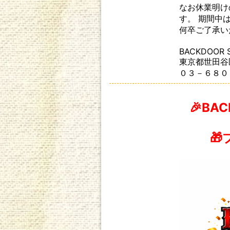
なお休業明け
す。 期間中
何卒ご了承い
BACKDOOR 
東京都世田谷区
０３－６８０
🎉BAC
