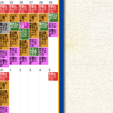
24
25
26
27
28
29
学割キ
学割キ
学割キ
学割キ
学割キ
学割キ
ャンペ
ャンペ
ャンペ
ャンペ
ャンペ
ャンペ
ーン
ーン
ーン
ーン
ーン
ーン
ハッピ
ハッピ
ハッピ
ハッピ
ハッピ
海外Tra
ー泡
ー泡
ー泡
ー泡
ー泡
vel CU
ぁ〜
ぁ〜
ぁ〜
ぁ〜
ぁ〜
P
選べる
海外Tra
バカラ
平日限
海外Tra
フリー
プライ
vel CU
大会
定BJバ
vel CU
ロール
ズトナ
P
カラ1チ
P
ミステ
日替わ
メ
ップチ
平日限
リーバ
平日限
りター
ャレン
平日限
定BJバ
ウンテ
定BJバ
ボ
ジ
定BJバ
カラ1チ
ィ
カラ1チ
カラ1チ
ップチ
平日フ
ップチ
平日限
ップチ
ャレン
リーロ
ャレン
定BJバ
ャレン
ジ
ール
ジ
カラ1チ
ジ
平日フ
ップチ
スタッ
平日フ
平日フ
リーロ
ャレン
フ討伐
リーロ
リーロ
ール
ジ
トナメ
ール
ール
日替わ
日替わ
日替わ
日替わ
日替わ
りター
りター
りター
りター
りター
ボ
ボ
ボ
ボ
ボ
31
1
2
3
4
5
学割キ
学割キ
ャンペ
ャンペ
ーン
ーン
ハッピ
ー泡
ぁ〜
平日限
定BJバ
カラ1チ
ップチ
ャレン
ジ
平日フ
リーロ
ール