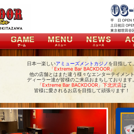
平 日 OPEN 1
土日祝日 OPEN 
東京都世田谷区北
日本一楽しい
アミューズメントカジノ
を目指して
「Extreme Bar BACKDOOR」
他の店舗とはまた違う様々なエンターテイメン
ディーラー達が皆様のご来店おまちしております
「Extreme Bar BACKDOOR」下北沢店
は
皆様に愛されるお店を目指して頑張ります！