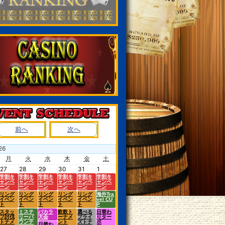
前へ
次へ
26
月
火
水
木
金
土
27
28
29
30
31
1
学割キ
学割キ
学割キ
学割キ
学割キ
学割キ
ャンペ
ャンペ
ャンペ
ャンペ
ャンペ
ャンペ
ーン
ーン
ーン
ーン
ーン
ーン
リング
リング
リング
リング
リング
海外Tra
イベン
イベン
イベン
イベン
イベン
vel CU
ト
ト
ト
ト
ト
P
スタッ
ミステ
バカラ
飲飲ト
選べる
日替わ
フ討伐
リーバ
大会
ーナメ
プライ
りター
トナメ
ウンテ
ント
ズトナ
ボ
日替わ