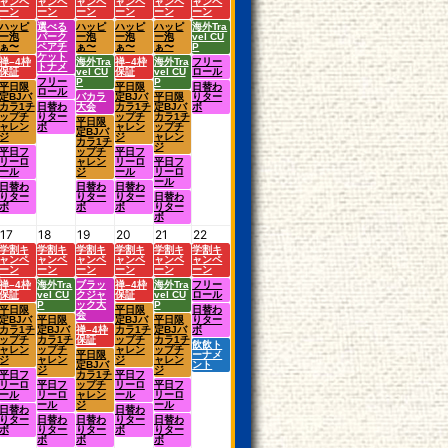
ャンペ
ャンペ
ャンペ
ャンペ
ャンペ
ャンペ
ーン
ーン
ーン
ーン
ーン
ーン
ハッピ
選べる
ハッピ
ハッピ
ハッピ
海外Tra
ー泡
パーク
ー泡
ー泡
ー泡
vel CU
ぁ〜
ペアチ
ぁ〜
ぁ〜
ぁ〜
P
ケット
禅–4枠
海外Tra
禅–4枠
海外Tra
フリー
トナメ
保証
vel CU
保証
vel CU
ロール
フリー
P
P
平日限
平日限
日替わ
ロール
定BJバ
バカラ
定BJバ
平日限
りター
カラ1チ
日替わ
大会
カラ1チ
定BJバ
ボ
ップチ
りター
ップチ
カラ1チ
平日限
ャレン
ボ
ャレン
ップチ
定BJバ
ジ
ジ
ャレン
カラ1チ
ジ
平日フ
ップチ
平日フ
リーロ
ャレン
リーロ
平日フ
ール
ジ
ール
リーロ
ール
日替わ
日替わ
日替わ
りター
りター
りター
日替わ
ボ
ボ
ボ
りター
ボ
17
18
19
20
21
22
学割キ
学割キ
学割キ
学割キ
学割キ
学割キ
ャンペ
ャンペ
ャンペ
ャンペ
ャンペ
ャンペ
ーン
ーン
ーン
ーン
ーン
ーン
禅–4枠
海外Tra
ブラッ
禅–4枠
海外Tra
フリー
保証
vel CU
クジャ
保証
vel CU
ロール
P
ック大
P
平日限
平日限
日替わ
会
定BJバ
平日限
定BJバ
平日限
りター
カラ1チ
定BJバ
禅–4枠
カラ1チ
定BJバ
ボ
ップチ
カラ1チ
保証
ップチ
カラ1チ
飲飲ト
ャレン
ップチ
ャレン
ップチ
平日限
ーナメ
ジ
ャレン
ジ
ャレン
定BJバ
ント
ジ
ジ
平日フ
カラ1チ
平日フ
リーロ
平日フ
ップチ
リーロ
平日フ
ール
リーロ
ャレン
ール
リーロ
ール
ジ
ール
日替わ
日替わ
りター
日替わ
日替わ
りター
日替わ
ボ
りター
りター
ボ
りター
ボ
ボ
ボ