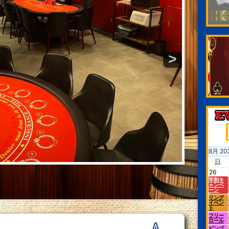
>
8
月
20
日
26
学割キ
ャンペ
ーン
リング
イベン
ト
フリー
ロール
ビンゴ