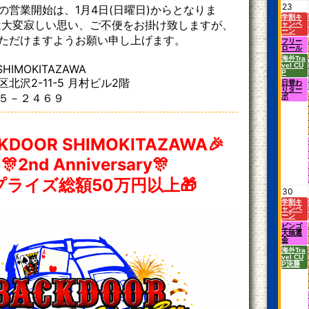
23
の営業開始は、1月4日(日曜日)からとなりま
学割キ
は大変寂しい思い、ご不便をお掛け致しますが、
ャンペ
ーン
ただけますようお願い申し上げます。
フリー
ロール
海外Tra
vel CU
SHIMOKITAZAWA
P
北沢2-11-5 月村ビル2階
日替わ
りター
５－２４６９
ボ
KDOOR SHIMOKITAZAWA🎉
🎊2nd Anniversary🎊
プライズ総額50万円以上🎁
30
学割キ
ャンペ
ーン
ビンゴ
大抽選
会
海外Tra
vel CU
P決勝