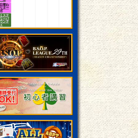
日替わ
りター
ボ
ミステ
リーバ
ウンテ
ィ