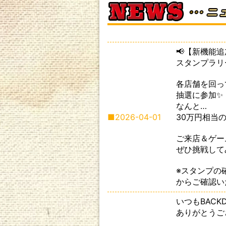
📢【新機能追
スタンプラリー
各店舗を回っ
抽選に参加✨
なんと…
■
2026-04-01
30万円相当
ご来店＆ゲー
ぜひ挑戦して
※スタンプの
からご確認い
いつもBACKD
ありがとうご