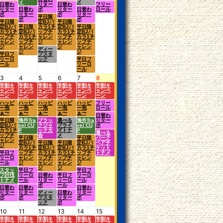
ィ
メ
日替わ
りター
日替わ
フリー
りター
日替わ
ボ
りター
日替わ
ロール
ボ
りター
ボ
りター
平日限
ボ
ボ
平日限
定BJバ
平日限
定BJバ
平日限
カラ1チ
定BJバ
平日限
カラ1チ
定BJバ
ップチ
カラ1チ
定BJバ
ップチ
カラ1チ
ャレン
ップチ
カラ1チ
ャレン
ップチ
ジ
ャレン
ップチ
ジ
ャレン
ジ
ャレン
ディー
ジ
ジ
平日フ
プスタ
リーロ
ック
平日フ
ール
リーロ
ール
3
4
5
6
7
8
学割キ
学割キ
学割キ
学割キ
学割キ
学割キ
ャンペ
ャンペ
ャンペ
ャンペ
ャンペ
ャンペ
ーン
ーン
ーン
ーン
ーン
ーン
ハッピ
ハッピ
ハッピ
ハッピ
ハッピ
フリー
ー泡
ー泡
ー泡
ー泡
ー泡
ロール
ぁ〜
ぁ〜
ぁ〜
ぁ〜
ぁ〜
日替わ
平日限
海外Tra
ブラッ
選べる
海外Tra
りター
定BJバ
vel CU
クジャ
プライ
vel CU
ボ
カラ1チ
P
ック大
ズトナ
P
選べる
ップチ
会
メ
平日限
平日限
パーク
ャレン
定BJバ
平日限
平日限
定BJバ
ペアチ
ジ
カラ1チ
定BJバ
定BJバ
カラ1チ
ケット
平日フ
ップチ
カラ1チ
カラ1チ
ップチ
トナメ
リーロ
ャレン
ップチ
ップチ
ャレン
ール
ジ
ャレン
ャレン
ジ
ジ
ジ
スタッ
平日フ
平日フ
フ討伐
リーロ
日替わ
平日フ
リーロ
トナメ
ール
りター
リーロ
ール
ボ
ール
日替わ
日替わ
日替わ
りター
りター
ディー
日替わ
りター
ボ
ボ
プスタ
りター
ボ
ック
ボ
10
11
12
13
14
15
学割キ
学割キ
学割キ
学割キ
学割キ
学割キ