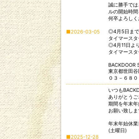
誠に勝手では
ルの開始時間
何卒よろしく
◎4月5日ま
■
2026-03-05
タイマースター
◎4月11日よ
タイマースター
BACKDOOR 
東京都世田谷区
０３－６８０
いつもBACKD
ありがとうご
期間を年末年
お願い致しま
年末年始休業日
(土曜日)
■
2025-12-28