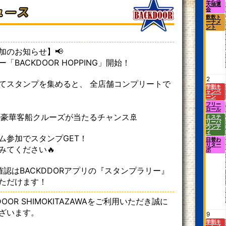
大抽選
会
飲飲ト
ーナメ
ント
加のお知らせ】📢
「BACKDOOR HOPPING」開始！
2
てスタンプを集めると、 全店舗コンプリートで
学割キ
ャンペ
ーン
フリー
ロール
の豪華客船クルーズが当たるチャンス🚢
ミステ
リーバ
ウンテ
ィ
ム参加でスタンプGET！
日替わ
りター
みてください🔥
ボ
確認はBACKDDORアプリの『スタンプラリー』
ただけます！
OOR SHIMOKITAZAWAをご利用いただき誠に
ざいます。
9
学割キ